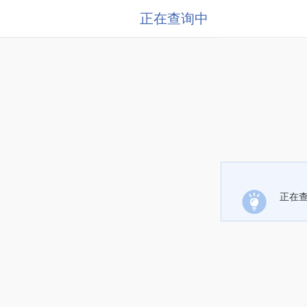
正在查询中
正在