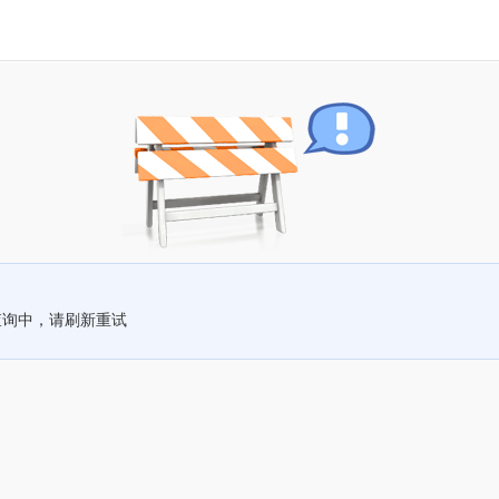
查询中，请刷新重试