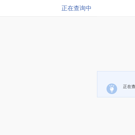
正在查询中
正在