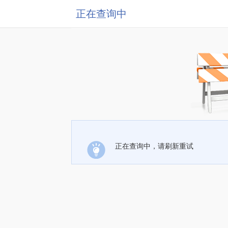
正在查询中
正在查询中，请刷新重试