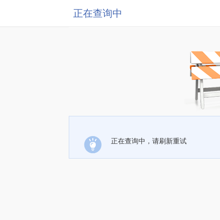
正在查询中
正在查询中，请刷新重试