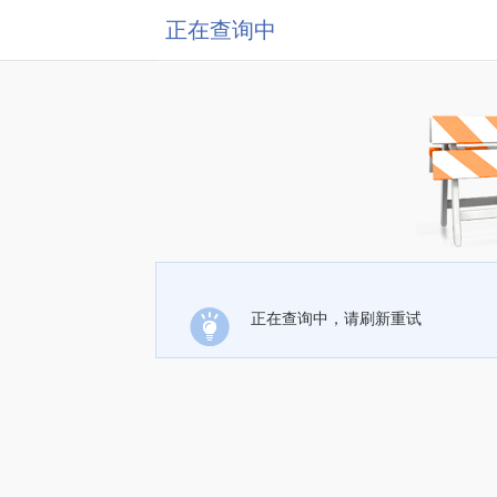
正在查询中
正在查询中，请刷新重试