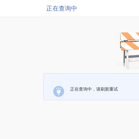
正在查询中
正在查询中，请刷新重试