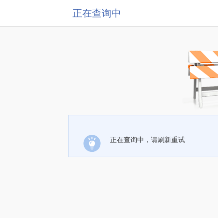
正在查询中
正在查询中，请刷新重试