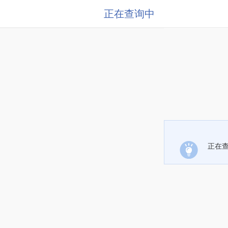
正在查询中
正在