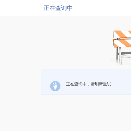
正在查询中
正在查询中，请刷新重试